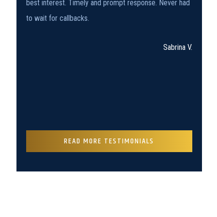
best interest. Timely and prompt response. Never had
to wait for callbacks.
Sabrina V.
Slide 2 of 4.
READ MORE TESTIMONIALS