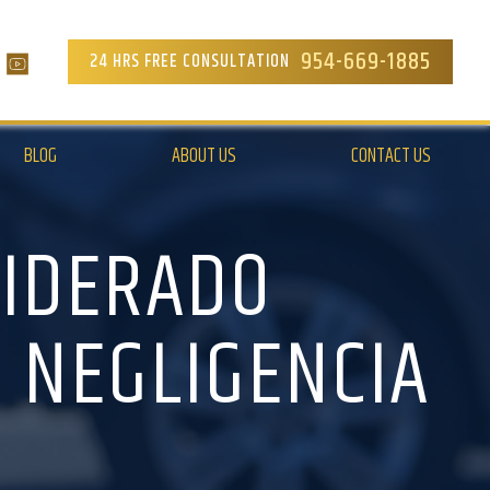
954-669-1885
24 HRS FREE CONSULTATION
BLOG
ABOUT US
CONTACT US
SIDERADO
 NEGLIGENCIA